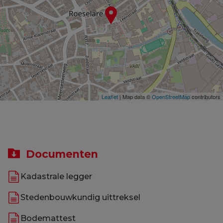
Leaflet
| Map data ©
OpenStreetMap
contributors
Documenten
Kadastrale legger
Stedenbouwkundig uittreksel
Bodemattest