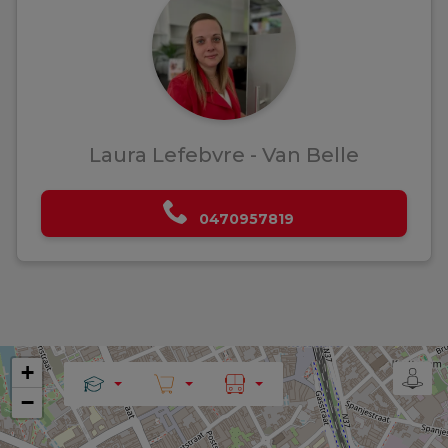
Laura Lefebvre - Van Belle
0470957819
+
−