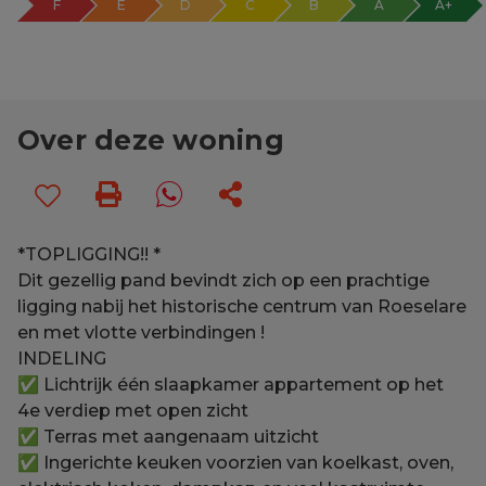
F
E
D
C
B
A
A+
Over deze woning
*TOPLIGGING!! *
Dit gezellig pand bevindt zich op een prachtige
ligging nabij het historische centrum van Roeselare
en met vlotte verbindingen !
INDELING
✅ Lichtrijk één slaapkamer appartement op het
4e verdiep met open zicht
✅ Terras met aangenaam uitzicht
✅ Ingerichte keuken voorzien van koelkast, oven,