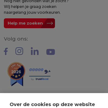
Nog niet gevonden wat je zocht?
Wij helpen je graag zoeken
naargelang jouw voorkeuren.
Help me zoeken
Volg ons:
9
,4
by
Over de cookies op deze website