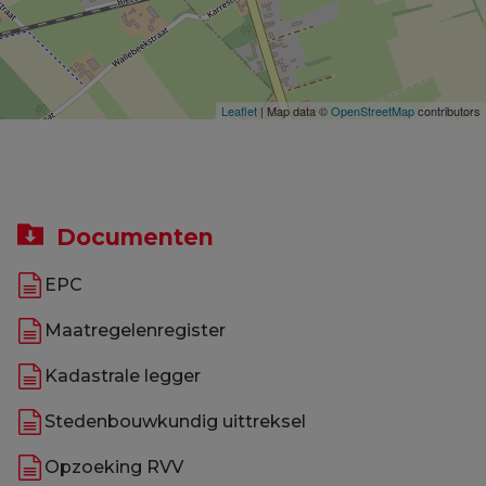
Leaflet
| Map data ©
OpenStreetMap
contributors
Documenten
EPC
Maatregelenregister
Kadastrale legger
Stedenbouwkundig uittreksel
Opzoeking RVV