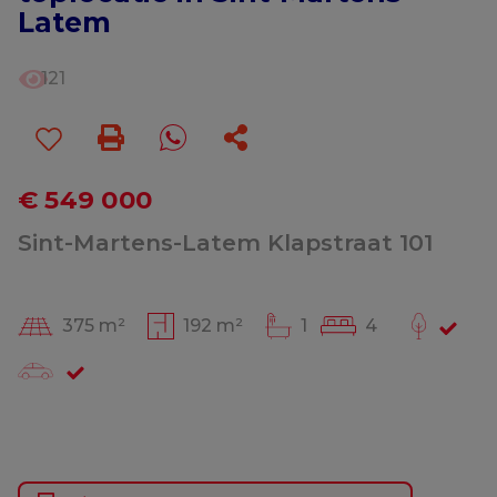
Latem
121
€ 549 000
Sint-Martens-Latem Klapstraat 101
375 m²
192 m²
1
4