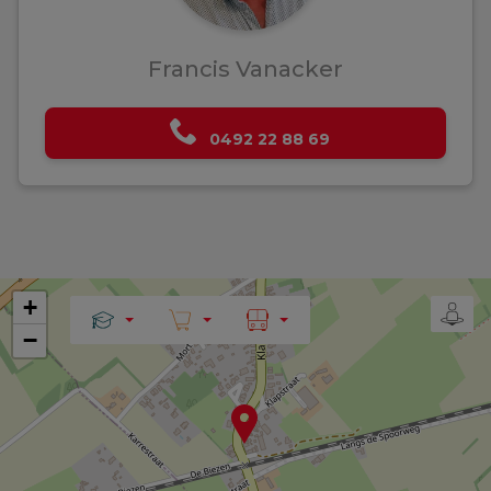
Francis Vanacker
0492 22 88 69
+
−