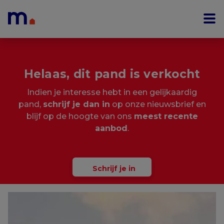
Menu overslaan en naar de inhoud gaan
Helaas, dit pand is verkocht
Indien je interesse hebt in een gelijkaardig
pand,
schrijf je dan in
op onze nieuwsbrief en
blijf op de hoogte van ons
meest recente
aanbod
.
Schrijf je in