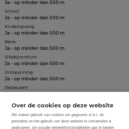
Ja - op minder dan 500 m
School:
Ja - op minder dan 500 m
Kinderopvang:
Ja - op minder dan 500 m
Bank:
Ja - op minder dan 500 m
(Stads)centrum:
Ja - op minder dan 500 m
Ontspanning:
Ja - op minder dan 500 m
Restaurant:
Ja - op minder dan 500 m
Dak:
Over de cookies op deze website
Plat dak met beton
We maken gebruik van cookies om gegevens m.b.t. de
Dakbedekking:
prestaties en het gebruik van deze website te verzamelen &
Beton
analyseren, om sociale netwerkfunctionaliteiten aan te bieden