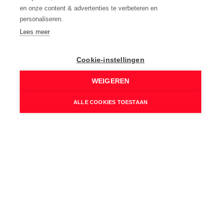
Gevel:
en onze content & advertenties te verbeteren en
Baksteen
personaliseren.
Lees meer
Fundering:
In volle grond
Verwarming:
Cookie-instellingen
Heteluchtverwarming, Aardgas
WEIGEREN
Wettelijke gegevens
ALLE COOKIES TOESTAAN
Niet geïndexeerd K.I.:
€ 334
Kadastrale benaming:
Magazijn
Kadastrale Nummers:
B486/00N2 P0000
Kadastrale Oppervlakte:
270 m²