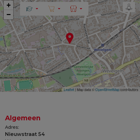
+
−
Leaflet
| Map data ©
OpenStreetMap
contributors
Algemeen
Adres:
Nieuwstraat 54