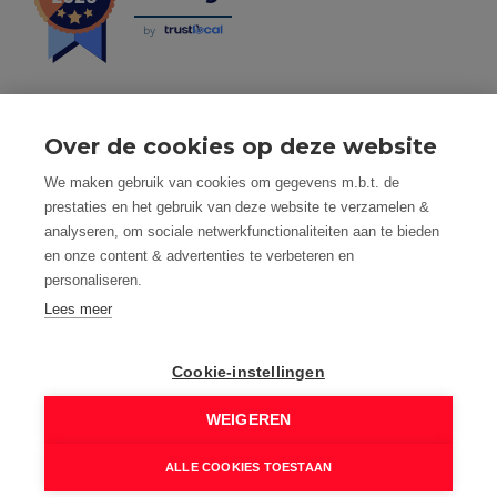
by
Over de cookies op deze website
Tel: 056 190 100 - Mail: info@mvastgoed.be
We maken gebruik van cookies om gegevens m.b.t. de
Mindset Real Estate bv - BTW: BE0634994563 -
prestaties en het gebruik van deze website te verzamelen &
Nacecode 68.100 - Maatschap. Zetel: Heuleplaats 16, 8501
analyseren, om sociale netwerkfunctionaliteiten aan te bieden
Heule (Kortrijk)
en onze content & advertenties te verbeteren en
Toezichthoudende autoriteit: Beroepsinstituut van
personaliseren.
Vastgoedmakelaars, Luxemburgstraat 16 B te 1000
Brussel
Lees meer
Vastgoedmakelaar-bemiddelaar - BIV nummer: 508.125 -
Land van toekenning is België
Cookie-instellingen
BIV Polisnummer 730.390.160 AXA Belgium
M Vastgoed is onderworpen aan de deontologische code
WEIGEREN
van het BIV: www.biv.be/plichtenleer
© 2026 M VASTGOED - HEULE |
Developed by Zabun
|
ALLE COOKIES TOESTAAN
Disclaimer
|
Privacy policy
|
Cookie policy