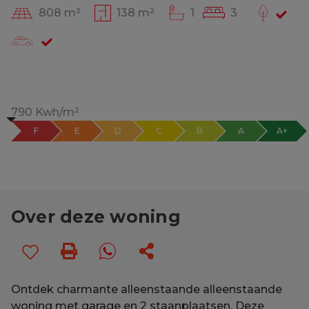
808 m²
138 m²
1
3
790 Kwh/m²
F
E
D
C
B
A
A+
Over deze woning
Ontdek charmante alleenstaande alleenstaande
woning met garage en 2 staanplaatsen. Deze