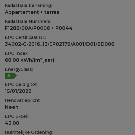
Kadastrale benaming:
Appartement + terras
Kadastrale Nummers:
F1288/00A/P0006 + P0044
EPC Certificaat Nr.:
34002-G-2016_13/EP02179/A001/D01/SD006
EPC Index:
68,00 kWh/(m² jaar)
EnergyClass:
A
EPC Geldig tot:
15/01/2029
Renovatieplicht:
Neen
EPC E-peil:
43,00
Ruimtelijke Ordening: