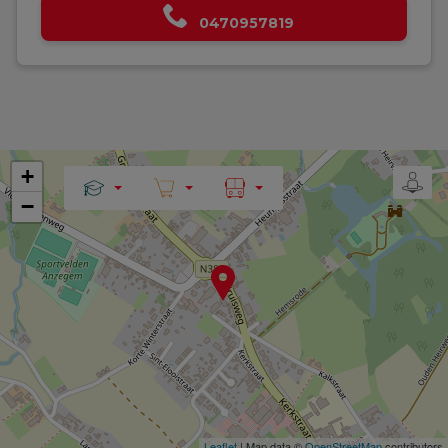
0470957819
+
−
Leaflet
| Map data ©
OpenStreetMap
contributors