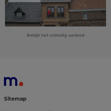
Bekijk het volledig aanbod
Moen
202 m²
4
1
€ 189 000
Sitemap