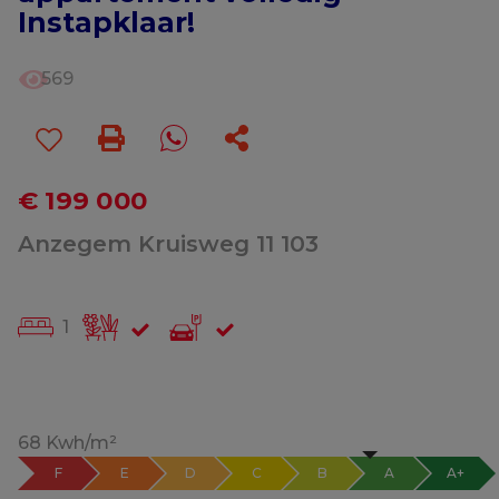
Instapklaar!
569
€ 199 000
Anzegem Kruisweg 11 103
1
68 Kwh/m²
F
E
D
C
B
A
A+