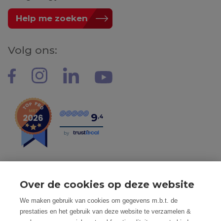
Help me zoeken
Volg ons:
9
,4
by
Over de cookies op deze website
Tel: 056 190 100 - Mail: info@mvastgoed.be
We maken gebruik van cookies om gegevens m.b.t. de
Mindset Real Estate bv - BTW: BE0634994563 -
prestaties en het gebruik van deze website te verzamelen &
Nacecode 68.100 - Maatschap. Zetel: Heuleplaats 16, 8501