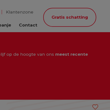
Klantenzone
Gratis schatting
panje
Contact
lijf op de hoogte van ons
meest recente