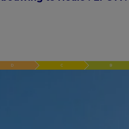
D
C
B