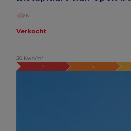
26
Verkocht
50 Kwh/m²
F
E