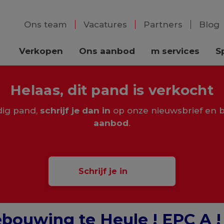
Ons team
Vacatures
Partners
Blog
Verkopen
Ons aanbod
m services
S
Helaas, dit pand is verkocht
rdig pand,
schrijf je dan in
op onze nieuwsbrief en b
aanbod
.
Schrijf je in
ebouwing te Heule ! EPC A !