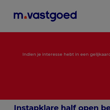
Menu overslaan en naar de inhoud gaan
Indien je interesse hebt in een gelijkaa
Instapklare half open b