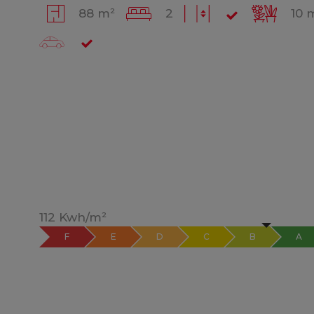
88 m²
2
10 
112 Kwh/m²
F
E
D
C
B
A