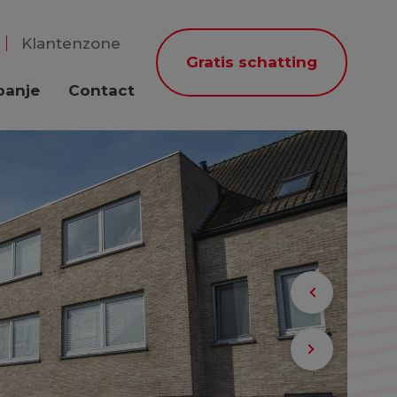
Klantenzone
Gratis schatting
panje
Contact
Previous
Next