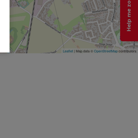
Help me zoeken
Leaflet
| Map data ©
OpenStreetMap
contributors