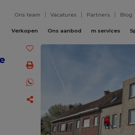
Ons team
Vacatures
Partners
Blog
Verkopen
Ons aanbod
m services
S
te