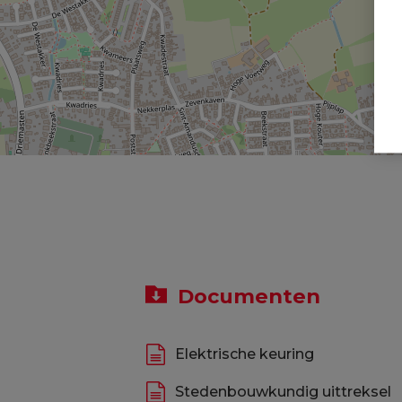
Documenten
Elektrische keuring
Stedenbouwkundig uittreksel