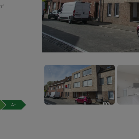
m²
A+