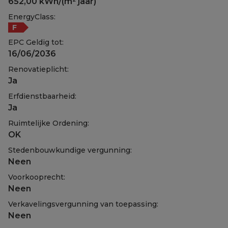
652,00 kWh/(m² jaar)
EnergyClass:
F
EPC Geldig tot:
16/06/2036
Renovatieplicht:
Ja
Erfdienstbaarheid:
Ja
Ruimtelijke Ordening:
OK
Stedenbouwkundige vergunning:
Neen
Voorkooprecht:
Neen
Verkavelingsvergunning van toepassing:
Neen