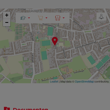
+
−
Leaflet
| Map data ©
OpenStreetMap
contributors
Documenten