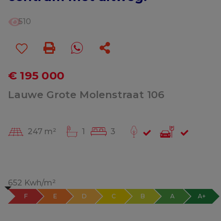
510
€ 195 000
Lauwe Grote Molenstraat 106
247 m²
1
3
652 Kwh/m²
F
E
D
C
B
A
A+