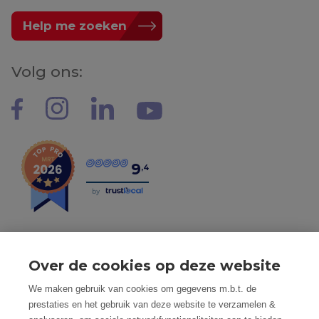
Help me zoeken
Volg ons:
9
,4
by
Over de cookies op deze website
Tel: 056 190 100 - Mail: info@mvastgoed.be
We maken gebruik van cookies om gegevens m.b.t. de
Mindset Real Estate bv - BTW: BE0634994563 -
prestaties en het gebruik van deze website te verzamelen &
Nacecode 68.100 - Maatschap. Zetel: Heuleplaats 16, 8501