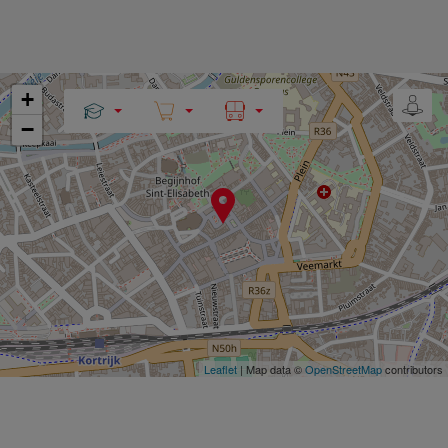
+
−
Leaflet
| Map data ©
OpenStreetMap
contributors