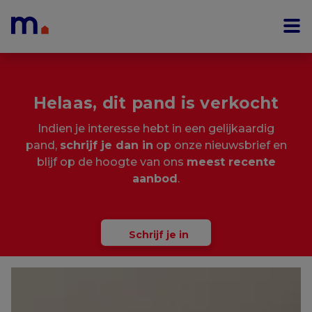
Menu overslaan en naar de inhoud gaan
Helaas, dit pand is verkocht
Indien je interesse hebt in een gelijkaardig
pand,
schrijf je dan in
op onze nieuwsbrief en
blijf op de hoogte van ons
meest recente
aanbod
.
Schrijf je in