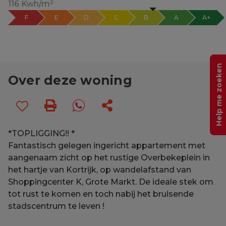
116 Kwh/m²
F
E
D
C
B
A
A+
Help me zoeken
Over deze woning
*TOPLIGGING!! *
Fantastisch gelegen ingericht appartement met
aangenaam zicht op het rustige Overbekeplein in
het hartje van Kortrijk, op wandelafstand van
Shoppingcenter K, Grote Markt. De ideale stek om
tot rust te komen en toch nabij het bruisende
stadscentrum te leven !