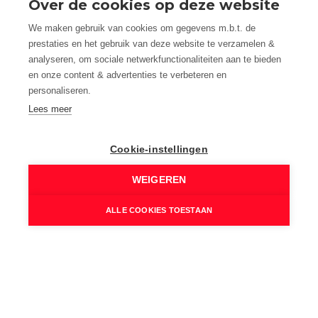
Over de cookies op deze website
Ja - op minder dan 500 m
We maken gebruik van cookies om gegevens m.b.t. de
Restaurant:
prestaties en het gebruik van deze website te verzamelen &
Ja - op minder dan 500 m
analyseren, om sociale netwerkfunctionaliteiten aan te bieden
Gevel:
en onze content & advertenties te verbeteren en
Baksteen
personaliseren.
Fundering:
Lees meer
In volle grond
Beglazing:
Cookie-instellingen
Dubbel
WEIGEREN
Lift:
Ja
ALLE COOKIES TOESTAAN
Wettelijke gegevens
Niet geïndexeerd K.I.:
€ 1.209
Kadastrale benaming: