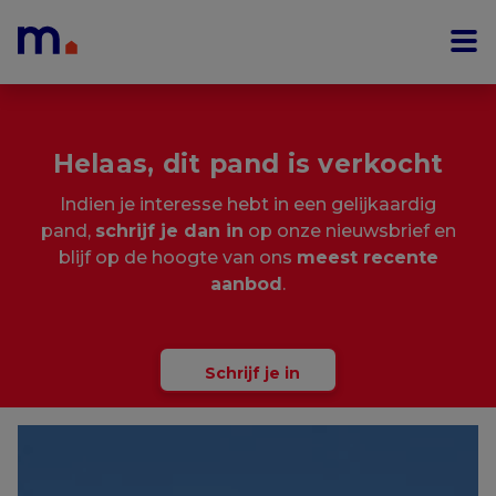
Menu overslaan en naar de inhoud gaan
Helaas, dit pand is verkocht
Indien je interesse hebt in een gelijkaardig
pand,
schrijf je dan in
op onze nieuwsbrief en
blijf op de hoogte van ons
meest recente
aanbod
.
Schrijf je in