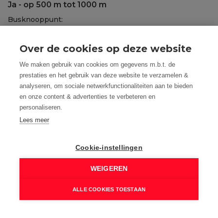
Ja - op 500 m tot 1000 m
Busknooppunt:
Ja - op minder dan 500 m
Bushalte:
Over de cookies op deze website
Ja - op minder dan 500 m
We maken gebruik van cookies om gegevens m.b.t. de
Winkel:
prestaties en het gebruik van deze website te verzamelen &
Ja - op minder dan 500 m
analyseren, om sociale netwerkfunctionaliteiten aan te bieden
School:
en onze content & advertenties te verbeteren en
Ja - op minder dan 500 m
personaliseren.
Lees meer
Kinderopvang:
Ja - op minder dan 500 m
Bank:
Cookie-instellingen
Ja - op minder dan 500 m
WEIGEREN
Ontspanning:
Ja - op minder dan 500 m
ALLE COOKIES TOESTAAN
Restaurant:
Ja - op minder dan 500 m