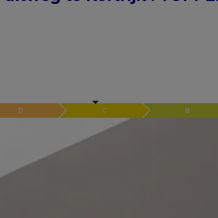
D
C
B