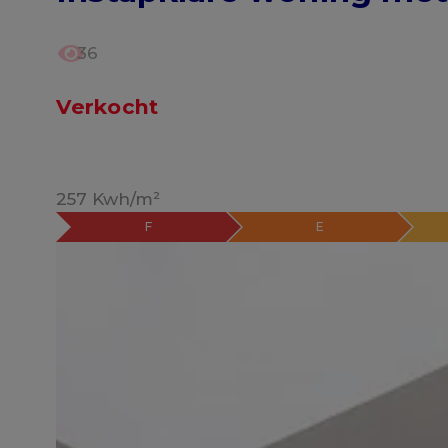
36
Verkocht
257 Kwh/m²
F
E