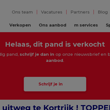
Ons team
Vacatures
Partners
Blog
Verkopen
Ons aanbod
m services
S
Helaas, dit pand is verkocht
rdig pand,
schrijf je dan in
op onze nieuwsbrief en b
aanbod
.
Schrijf je in
uitweg te Kortrijk ! TOPPE