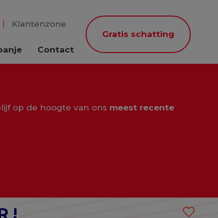
Klantenzone
Gratis schatting
panje
Contact
lijf op de hoogte van ons
meest recente
R !