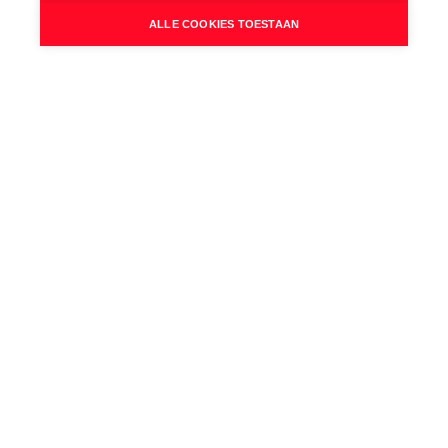
B
ALLE COOKIES TOESTAAN
EPC Geldig tot:
28/05/2036
Renovatieplicht:
Neen
Erfdienstbaarheid:
Neen
Vrij & onbelast:
Ja
Ruimtelijke Ordening:
OK
Stedenbouwkundige vergunning:
Neen
Voorkooprecht:
Neen
Verkavelingsvergunning van toepassing:
Neen