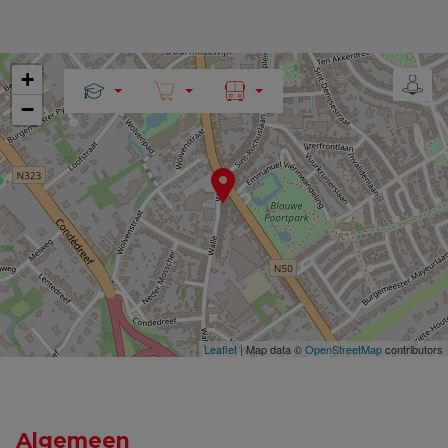
+
−
Leaflet
| Map data ©
OpenStreetMap
contributors
Algemeen