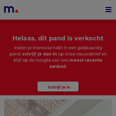
Menu overslaan en naar de inhoud gaan
Helaas, dit pand is verkocht
Indien je interesse hebt in een gelijkaardig
pand,
schrijf je dan in
op onze nieuwsbrief en
blijf op de hoogte van ons
meest recente
aanbod
.
Schrijf je in