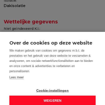
Isolatie:
Dakisolatie
Wettelijke gegevens
Niet geïndexeerd K.I.:
€ 294
Kadastrale benaming:
Over de cookies op deze website
HUIS
We maken gebruik van cookies om gegevens m.b.t. de
Kadastrale Nummers:
prestaties en het gebruik van deze website te verzamelen &
1/00G3P0000
analyseren, om sociale netwerkfunctionaliteiten aan te bieden
Kadastrale Oppervlakte:
en onze content & advertenties te verbeteren en
65 m²
personaliseren.
Lees meer
EPC Certificaat Nr.:
20260528-0003737593-RES-1
EPC Index:
Cookie-instellingen
145,00 kWh/(m² jaar)
WEIGEREN
EnergyClass: