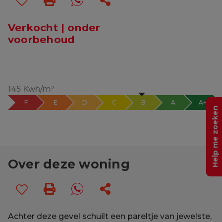
Verkocht | onder
voorbehoud
145 Kwh/m²
F
E
D
C
B
A
A+
Help me zoeken
Over deze woning
Achter deze gevel schuilt een pareltje van jewelste,