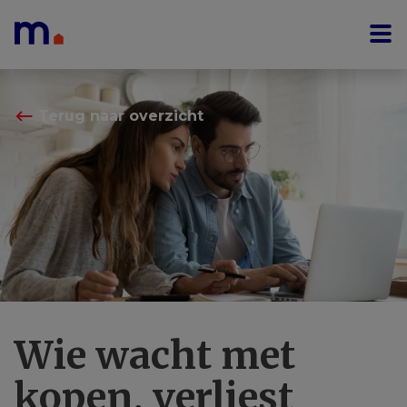
Menu overslaan en naar de inhoud gaan
⟵
Terug naar overzicht
Wie wacht met
kopen, verliest