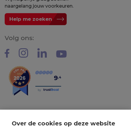
naargelang jouw voorkeuren.
Help me zoeken
Volg ons:
9
,4
by
Over de cookies op deze website
Tel: 056 190 100 - Mail: info@mvastgoed.be