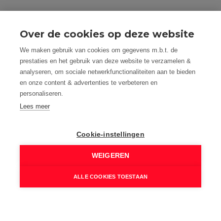
Blijf op de hoogte
Over de cookies op deze website
Nog niet gevonden wat je zocht?
We maken gebruik van cookies om gegevens m.b.t. de
Wij helpen je graag zoeken
prestaties en het gebruik van deze website te verzamelen &
naargelang jouw voorkeuren.
analyseren, om sociale netwerkfunctionaliteiten aan te bieden
en onze content & advertenties te verbeteren en
Help me zoeken
personaliseren.
Lees meer
Volg ons:
Cookie-instellingen
WEIGEREN
ALLE COOKIES TOESTAAN
9
,4
by