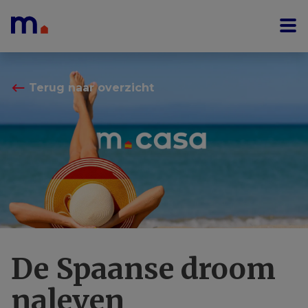
Menu overslaan en naar de inhoud gaan
⟵
Terug naar overzicht
De Spaanse droom
naleven