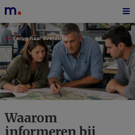
Menu overslaan en naar de inhoud gaan
⟵
Terug naar overzicht
Waarom
informeren bij