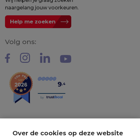
Wij helpen je graag zoeken
naargelang jouw voorkeuren.
Help me zoeken
Volg ons:
9
,4
by
Over de cookies op deze website
Tel: 056 190 100 - Mail: info@mvastgoed.be