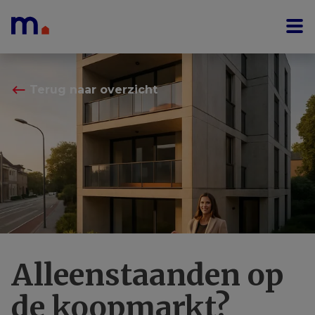
Menu overslaan en naar de inhoud gaan
⟵
Terug naar overzicht
Alleenstaanden op
de koopmarkt?