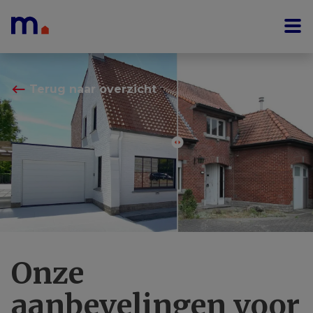
Menu overslaan en naar de inhoud gaan
⟵
Terug naar overzicht
Onze
aanbevelingen voor