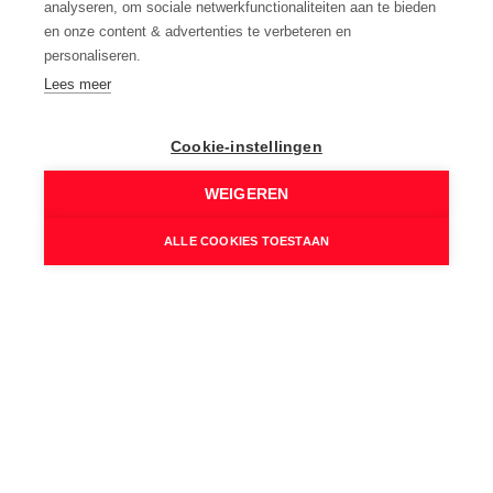
Nog niet gevonden wat je zocht?
analyseren, om sociale netwerkfunctionaliteiten aan te bieden
en onze content & advertenties te verbeteren en
Wij helpen je graag zoeken
personaliseren.
naargelang jouw voorkeuren.
Lees meer
Help me zoeken
Cookie-instellingen
Volg ons:
WEIGEREN
ALLE COOKIES TOESTAAN
9
,4
by