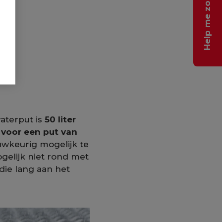
Help me zoeken
aterput is
50 liter
 voor een put van
uwkeurig mogelijk te
ogelijk niet rond met
 die lang aan het