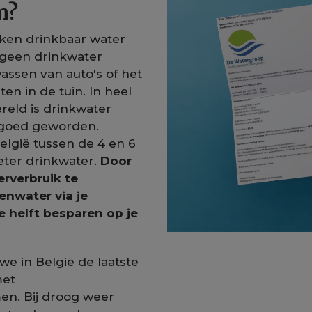
n?
ken drinkbaar water
e geen drinkwater
wassen van auto's of het
en in de tuin. In heel
reld is drinkwater
 goed geworden.
België tussen de 4 en 6
eter drinkwater.
Door
erverbruik te
enwater via je
e helft besparen op je
 in België de laatste
met
n. Bij droog weer