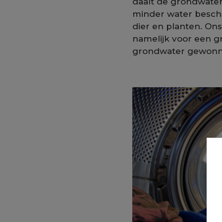
daalt de grondwater
minder water beschi
dier en planten. On
namelijk voor een gr
grondwater gewonn