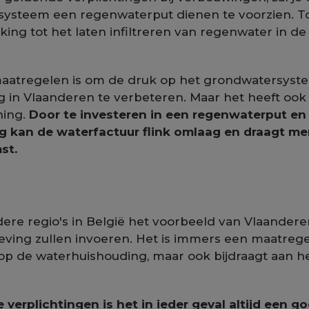
ysteem een regenwaterput dienen te voorzien. To
king tot het laten infiltreren van regenwater in 
aatregelen is om de druk op het grondwatersyste
 in Vlaanderen te verbeteren. Maar het heeft ook
ning.
Door te investeren in een regenwaterput en
ing kan de waterfactuur flink omlaag en draagt me
st.
dere regio's in België het voorbeeld van Vlaandere
eving zullen invoeren. Het is immers een maatregel
ft op de waterhuishouding, maar ook bijdraagt aan 
verplichtingen is het in ieder geval altijd een g