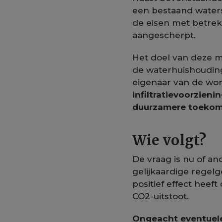
een bestaand waters
de eisen met betrek
aangescherpt.
Het doel van deze m
de waterhuishouding
eigenaar van de wo
infiltratievoorzien
duurzamere toekom
Wie volgt?
De vraag is nu of an
gelijkaardige regelg
positief effect hee
CO2-uitstoot.
Ongeacht eventuele 