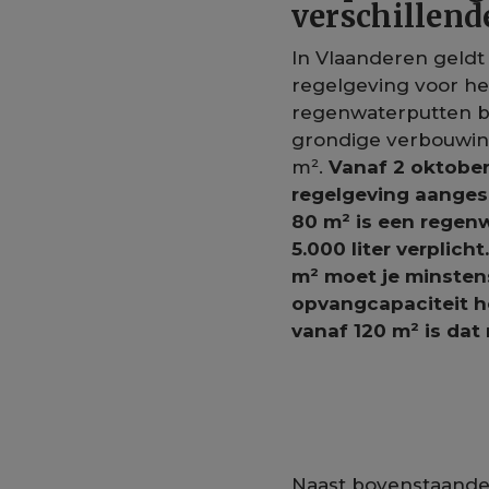
verschillend
In Vlaanderen geldt
regelgeving voor he
regenwaterputten b
grondige verbouwin
m².
Vanaf 2 oktobe
regelgeving aanges
80 m² is een regen
5.000 liter verplich
m² moet je minstens
opvangcapaciteit h
vanaf 120 m² is dat 
Naast bovenstaande 