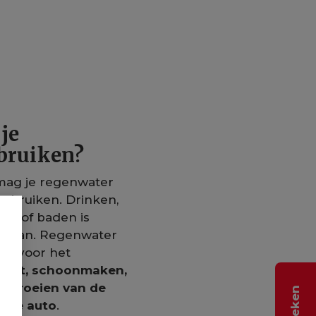
je
bruiken?
mag je regenwater
gebruiken. Drinken,
en of baden is
estaan. Regenwater
ikt voor het
oilet, schoonmaken,
esproeien van de
n de auto
.