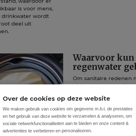
stand, waardoor er
kbaar is voor mens,
s drinkwater wordt
oot deel uit
en.
Waarvoor kun 
regenwater ge
Om sanitaire redenen 
niet zomaar voor alles 
koken, afwassen, douch
Over de cookies op deze website
bijvoorbeeld niet toeg
is echter perfect gesch
We maken gebruik van cookies om gegevens m.b.t. de prestaties
doorspoelen van het t
en het gebruik van deze website te verzamelen & analyseren, om
sociale netwerkfunctionaliteiten aan te bieden en onze content &
de wasmachine, het b
advertenties te verbeteren en personaliseren.
tuin en het wassen va