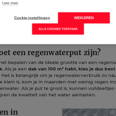
Lees meer
Cookie-instellingen
WEIGEREN
ALLE COOKIES TOESTAAN
et een regenwaterput zijn?
 het bepalen van de ideale grootte van een regenw
k
. Als je een
dak van 100 m² hebt, kies je dus best
. Het is belangrijk om je regenwaterverbruik zo na
 te klein is, kom je in maanden met weinig regen m
nwater. Als je put te groot is, kunnen vuildeeltjes
ijven de kwaliteit van het water aantasten.
en in