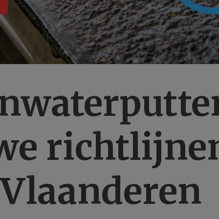
nwaterputte
we richtlijne
 Vlaanderen