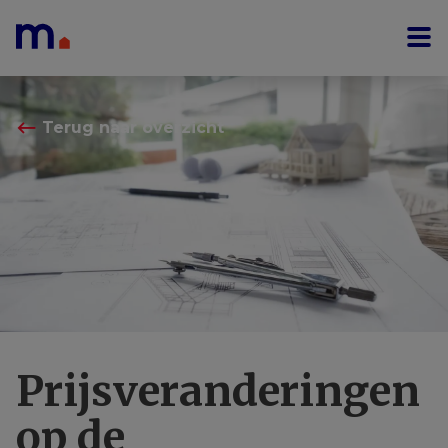
Menu overslaan en naar de inhoud gaan
⟵
Terug naar overzicht
Prijsveranderingen
op de