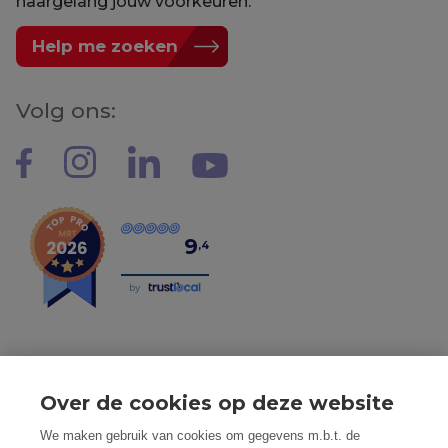
naargelang jouw voorkeuren.
Help me zoeken
Volg ons:
9
,4
by
Over de cookies op deze website
Tel: 056 190 100 - Mail: info@mvastgoed.be
We maken gebruik van cookies om gegevens m.b.t. de
Mindset Real Estate bv - BTW: BE0634994563 -