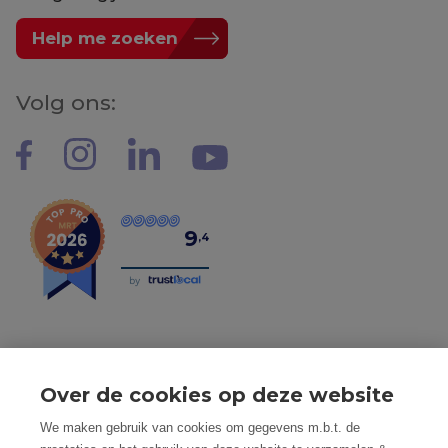
Help me zoeken
Volg ons:
9
,4
by
Over de cookies op deze website
Tel: 056 190 100 - Mail: info@mvastgoed.be
We maken gebruik van cookies om gegevens m.b.t. de
Mindset Real Estate bv - BTW: BE0634994563 -