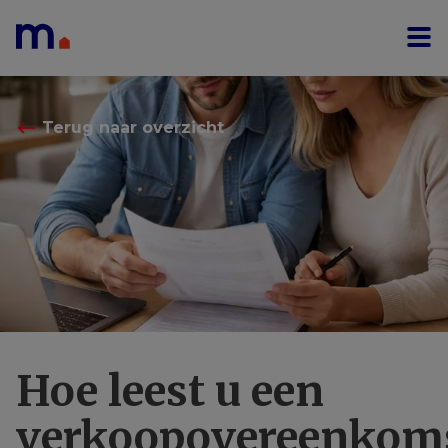
Menu overslaan en naar de inhoud gaan
⟵
Terug naar overzicht
Hoe leest u een
verkoopovereenkom