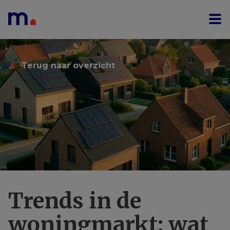
Menu overslaan en naar de inhoud gaan
⟵
Terug naar overzicht
Trends in de
woningmarkt: wat