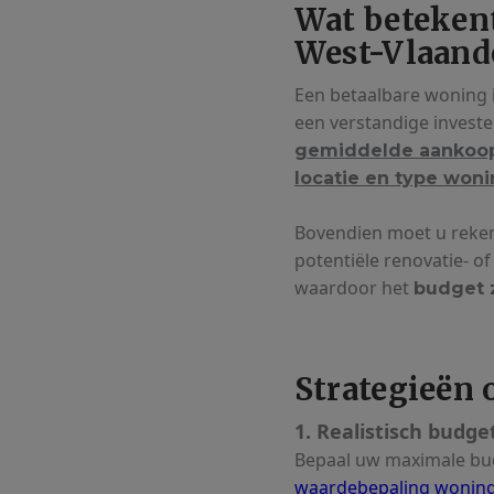
Wat betekent
West-Vlaand
Een betaalbare woning i
een verstandige invester
gemiddelde aankoopw
locatie en type won
Bovendien moet u reken
potentiële renovatie- 
waardoor het
budget 
Strategieën 
1. Realistisch budg
Bepaal uw maximale budg
waardebepaling wonin