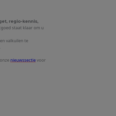
get, regio-kennis,
tgoed staat klaar om u
n valkuilen te
.
 onze
nieuwssectie
voor