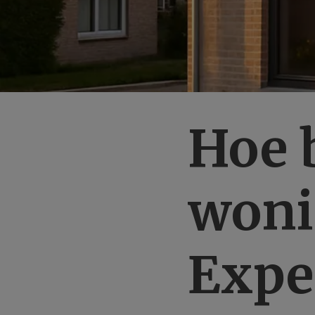
Hoe 
woni
Expe