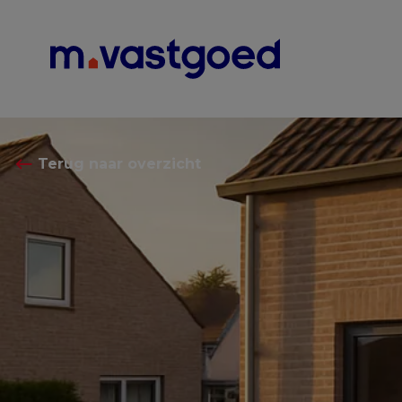
Menu overslaan en naar de inhoud gaan
⟵
Terug naar overzicht