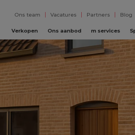
Ons team
Vacatures
Partners
Blog
Verkopen
Ons aanbod
m services
S