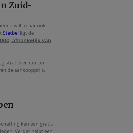
in Zuid-
heden valt, maar ook
et
Statbel
ligt de
00, afhankelijk van
gistratierechten, en
an de aankoopprijs,
open
chatting kan een gratis
ieden. Verder helpt een