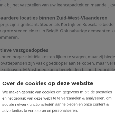
ank bij het vaststellen van uw leencapaciteit en maandelijkse
lbaardere locaties binnen Zuid-West-Vlaanderen
 prijs zijn significant. Steden als Kortrijk en Roeselare bi
n grote steden elders in België. Ook naburige gemeenten k
elemmeren.
tieve vastgoedopties
en hogere initiële kosten lijken te vragen, maar zij biede
vatiepanden zijn vaak goedkoper aan te kopen, maar ver
ie-uitgaven. M Vastgoed kan u begeleiden bij het beoordele
lijke verkoopwaarde.
Over de cookies op deze website
bruik van premies en subsidies
We maken gebruik van cookies om gegevens m.b.t. de prestaties
n federale premies kunnen de kosten aanzienlijk drukken. 
en het gebruik van deze website te verzamelen & analyseren, om
s voor energiezuinige verbeteringen, of startersvoordelen
sociale netwerkfunctionaliteiten aan te bieden en onze content &
e
Vlaamse instanties
en via professionele advieskanalen.
advertenties te verbeteren en personaliseren.