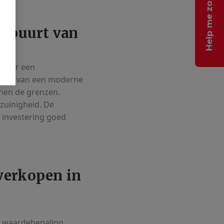
Help me zoeken
e buurt van
 voor een
an die van een moderne
nnen de grenzen.
zuinigheid. De
 investering goed
verkopen in
s waardebepaling,